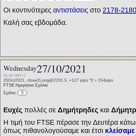
Οι κοντινότερες
αντιστάσεις
στο
2178-218
Καλή σας εβδομάδα.
27/10/2021
Wednesday
00:36 GMT+2
25Oct2021, close2Long@2191.5, +127 pips *2 = 254pips
FTSE
Ημερήσια Σχόλια
Σχόλια:
0
Ευχές
πολλές σε
Δημήτρηδες
και
Δήμητρ
Η τιμή του FTSE πέρασε την Δευτέρα κάτω
όπως πιθανολογούσαμε και έτσι
κλείσαμε