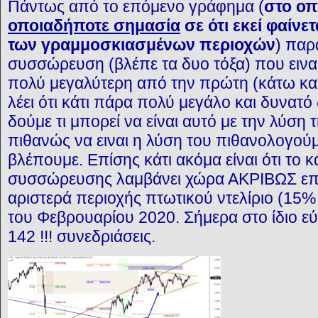
Πάντως από το επόμενο γράφημα (
στο ο
οποιαδήποτε σημασία
σε ότι εκεί φαίνε
των γραμμοσκιασμένων περιοχών
) παρ
συσσώρευση (βλέπε τα δυο τόξα) που εινα
πολύ μεγαλύτερη από την πρώτη (κάτω και
λέει ότι κάτι πάρα πολύ μεγάλο και δυνατό 
δούμε τι μπορεί να είναι αυτό με την λύσ
πιθανώς να ειναι η λύση του πιθανολογού
βλέπουμε. Επίσης κάτι ακόμα είναι ότι το 
συσσώρευσης λαμβάνει χώρα ΑΚΡΙΒΩΣ επί 
αριστερά περιοχής πτωτικού ντελίριο (15
του Φεβρουαρίου 2020. Σήμερα στο ίδιο 
142 !!! συνεδριάσεις.