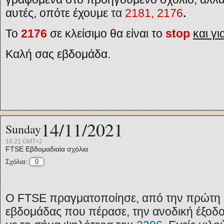
αυτές, οπότε έχουμε
τα
2181, 2176
.
Το
2176
σε κλείσιμο θα είναι το
stop
και γι
Καλή σας εβδομάδα.
14/11/2021
Sunday
16:21 GMT+2
FTSE
Εβδομαδιαία σχόλια
Σχόλια:
0
Ο FTSE πραγματοποίησε, από την πρώτη κ
εβδομάδας που πέρασε, την ανοδική έξοδ