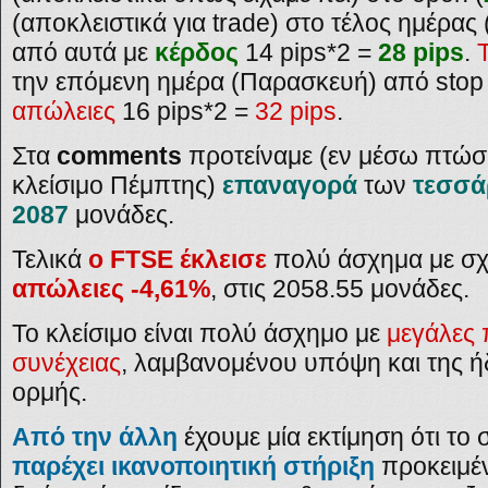
(αποκλειστικά για trade) στο τέλος ημέρας
από αυτά με
κέρδος
14 pips*2 =
28 pips
.
την επόμενη ημέρα (Παρασκευή) από stop
απώλειες
16 pips*2 =
32 pips
.
Στα
comments
προτείναμε (εν μέσω πτώσ
κλείσιμο Πέμπτης)
επαναγορά
των
τεσσά
2087
μονάδες.
Τελικά
ο FTSE έκλεισε
πολύ άσχημα με σχ
απώλειες -4,61%
, στις 2058.55 μονάδες.
Το κλείσιμο είναι πολύ άσχημο με
μεγάλες 
συνέχειας
, λαμβανομένου υπόψη και της 
ορμής.
Από την άλλη
έχουμε μία εκτίμηση ότι το
παρέχει ικανοποιητική στήριξη
προκειμέν