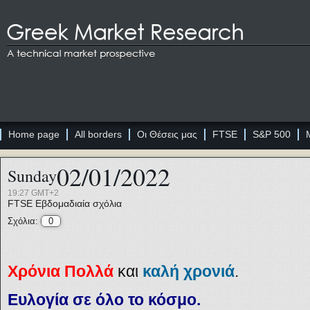
Home page
All borders
Οι Θέσεις μας
FTSE
S&P 500
02/01/2022
Sunday
19:27 GMT+2
FTSE
Εβδομαδιαία σχόλια
Σχόλια:
0
Χρόνια Πολλά
και
καλή χρονιά
.
Ευλογία σε όλο το κόσμο.