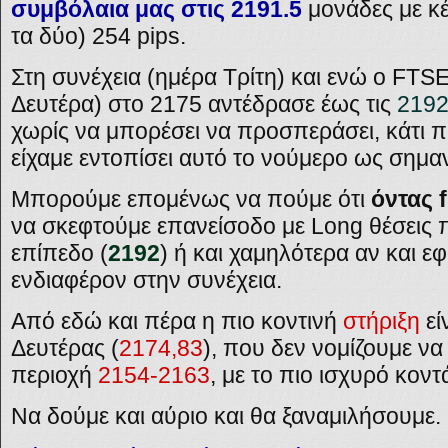
συμβόλαια μας στις 2191.5
μονάδες με κέ
τα δύο) 254 pips.
Στη συνέχεια (ημέρα Τρίτη) και ενώ ο FTSE 
Δευτέρα) στο 2175 αντέδρασε έως τις
219
χωρίς να μπορέσει να προσπεράσει, κάτι π
είχαμε εντοπίσει αυτό το νούμερο ως σημαν
Μπορούμε επομένως να πούμε ότι
όντας f
να σκεφτούμε επανείσοδο με Long θέσεις 
επίπεδο (
2192
) ή και χαμηλότερα αν και ε
ενδιαφέρον στην συνέχεια.
Από εδώ και πέρα η πιο κοντινή
στήριξη
εί
Δευτέρας (
2174,83
), που δεν νομίζουμε να 
περιοχή
2154-2163
, με το πιο ισχυρό κον
Να δούμε και αύριο και θα ξαναμιλήσουμε.