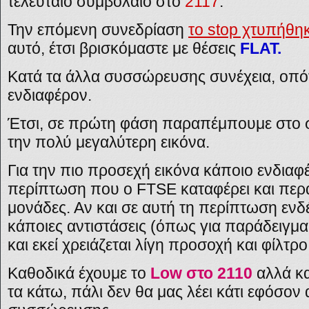
τελευταίο συμβόλαιο στο
2117
.
Την επόμενη συνεδρίαση
το stop χτυπήθη
αυτό, έτσι βρισκόμαστε με θέσεις
FLAT.
Κατά τα άλλα συσσώρευσης συνέχεια, οπότ
ενδιαφέρον.
Έτσι, σε πρώτη φάση παραπέμπουμε στο
την πολύ μεγαλύτερη εικόνα.
Για την πιο προσεχή εικόνα κάποιο ενδιαφ
περίπτωση που ο FTSE καταφέρει και περά
μονάδες. Αν και σε αυτή τη περίπτωση ενδ
κάποιες αντιστάσεις (όπως για παράδειγμ
και εκεί χρειάζεται λίγη προσοχή και φίλτρ
Καθοδικά έχουμε το
Low στο 2110
αλλά κα
τα κάτω, πάλι δεν θα μας λέει κάτι εφόσον