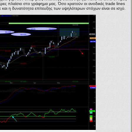
ρες πλαίσιο στο γράφημα μας. Όσο κρατούν οι ανοδικές trade lines
 και η δυνατότητα επίτευξης των υψηλότερων στόχων είναι σε ισχύ.