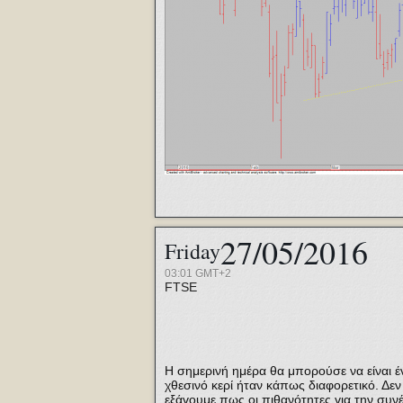
27/05/2016
Friday
03:01 GMT+2
FTSE
Η σημερινή ημέρα θα μπορούσε να είναι έ
χθεσινό κερί ήταν κάπως διαφορετικό. Δε
εξάγουμε πως οι πιθανότητες για την συνέ