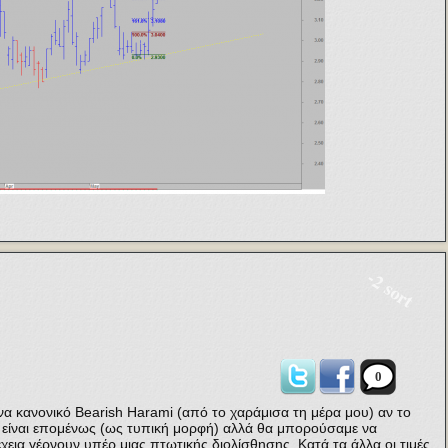
-2 sort
0
να κανονικό Bearish Harami (από το χαράμισα τη μέρα μου) αν το
ν είναι επομένως (ως τυπική μορφή) αλλά θα μπορούσαμε να
χεια γέρνουν υπέρ μιας πτωτικής διολίσθησης. Κατά τα άλλα οι τιμές