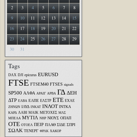
2
3
4
5
6
7
8
9
10
11
12
13
14
15
16
17
18
19
20
21
22
23
24
25
26
27
28
29
30
31
Tags
EURUSD
DAX
DJI
epicurus
FTSE
FTSEM40
FTSES
signals
ΓΔ
SP500
ΔΕΗ
ΑΛΦΑ
ΑΡΑΙΓ
ΑΡΒΑ
ΕΤΕ
ΔΤΡ
ΕΛΠΕ
ΕΛΣΤΡ
ΕΧΑΕ
ΕΛΒΑ
ΙΝΛΟΤ
ΙΛΥΔ
ΙΝΤΚΑ
ΖΗΝΩΝ
ΙΝΚΑΤ
ΛΑΒΙ
ΜΑΙΚ
ΜΕΤΟΧΕΣ
ΚΑΡΔ
ΜΛΣ
ΜΥΤΙΛ
ΝΙΟΥΣ
ΟΠΑΠ
ΜΠΕΛΑ
ΝΗΡ
ΟΤΕ
ΠΕΙΡ
ΣΙΔΕ
ΣΠΡΙ
ΠΛΑΘ
ΟΤΟΕΛ
ΣΩΛΚ
ΤΕΝΕΡΓ
ΦΡΛΚ
ΧΑΚΟΡ