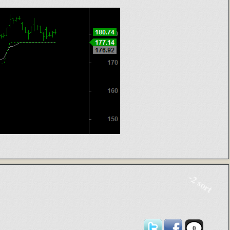
-2 sort
0