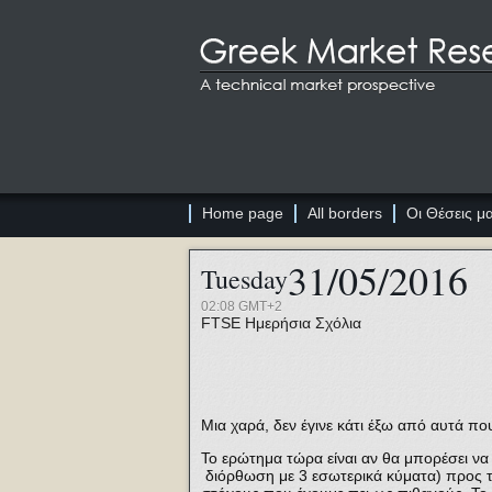
Home page
All borders
Οι Θέσεις μ
31/05/2016
Tuesday
02:08 GMT+2
FTSE
Ημερήσια Σχόλια
Μια χαρά, δεν έγινε κάτι έξω από αυτά πο
Το ερώτημα τώρα είναι αν θα μπορέσει να 
διόρθωση με 3 εσωτερικά κύματα) προς τ