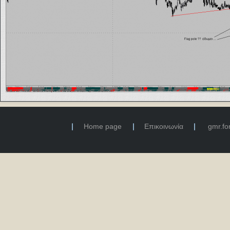
Home page
Επικοινωνία
gmr.f