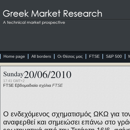
Home page
All borders
Οι Θέσεις μας
FTSE
S&P 500
20/06/2010
Sunday
17:41 GMT+2
FTSE
Εβδομαδιαία σχόλια
FTSE
Ο ενδεχόμενος σχηματισμός ΩΚΩ για το
αναφερθεί και σημειώσει επάνω στο γρά