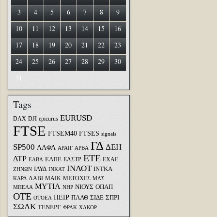
3
4
5
6
7
8
9
10
11
12
13
14
15
16
17
18
19
20
21
22
23
24
25
26
27
28
29
30
31
Tags
EURUSD
DAX
DJI
epicurus
FTSE
FTSEM40
FTSES
signals
ΓΔ
SP500
ΔΕΗ
ΑΛΦΑ
ΑΡΑΙΓ
ΑΡΒΑ
ΕΤΕ
ΔΤΡ
ΕΛΠΕ
ΕΛΣΤΡ
ΕΧΑΕ
ΕΛΒΑ
ΙΝΛΟΤ
ΙΛΥΔ
ΙΝΤΚΑ
ΖΗΝΩΝ
ΙΝΚΑΤ
ΛΑΒΙ
ΜΑΙΚ
ΜΕΤΟΧΕΣ
ΚΑΡΔ
ΜΛΣ
ΜΥΤΙΛ
ΝΙΟΥΣ
ΟΠΑΠ
ΜΠΕΛΑ
ΝΗΡ
ΟΤΕ
ΠΕΙΡ
ΣΙΔΕ
ΣΠΡΙ
ΠΛΑΘ
ΟΤΟΕΛ
ΣΩΛΚ
ΤΕΝΕΡΓ
ΦΡΛΚ
ΧΑΚΟΡ