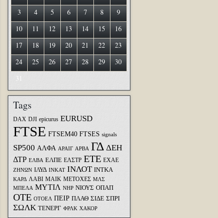
3
4
5
6
7
8
9
10
11
12
13
14
15
16
17
18
19
20
21
22
23
24
25
26
27
28
29
30
31
Tags
EURUSD
DAX
DJI
epicurus
FTSE
FTSEM40
FTSES
signals
ΓΔ
SP500
ΔΕΗ
ΑΛΦΑ
ΑΡΑΙΓ
ΑΡΒΑ
ΕΤΕ
ΔΤΡ
ΕΛΠΕ
ΕΛΣΤΡ
ΕΧΑΕ
ΕΛΒΑ
ΙΝΛΟΤ
ΙΛΥΔ
ΙΝΤΚΑ
ΖΗΝΩΝ
ΙΝΚΑΤ
ΛΑΒΙ
ΜΑΙΚ
ΜΕΤΟΧΕΣ
ΚΑΡΔ
ΜΛΣ
ΜΥΤΙΛ
ΝΙΟΥΣ
ΟΠΑΠ
ΜΠΕΛΑ
ΝΗΡ
ΟΤΕ
ΠΕΙΡ
ΣΙΔΕ
ΣΠΡΙ
ΠΛΑΘ
ΟΤΟΕΛ
ΣΩΛΚ
ΤΕΝΕΡΓ
ΦΡΛΚ
ΧΑΚΟΡ