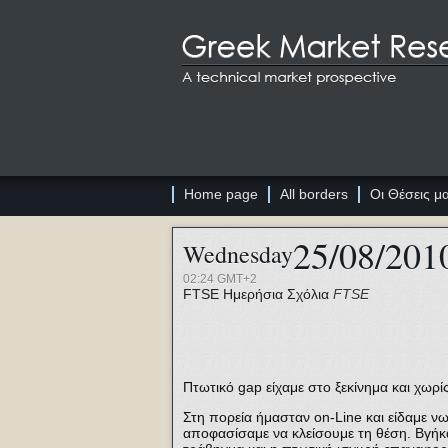
Home page
All borders
Οι Θέσεις μ
25/08/201
Wednesday
02:24 GMT+2
FTSE
Ημερήσια Σχόλια
FTSE
Πτωτικό gap είχαμε στο ξεκίνημα και χωρί
Στη πορεία ήμασταν on-Line και είδαμε νω
αποφασίσαμε να κλείσουμε τη θέση. Βγήκαμ