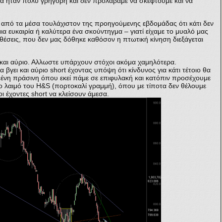
ά ήταν πολύ γρήγορη και δεν προλάβαμε να σκεφτούμε και να
 από τα μέσα τουλάχιστον της προηγούμενης εβδομάδας ότι κάτι δεν
ια ευκαιρία ή καλύτερα ένα σκούντηγμα – γιατί είχαμε το μυαλό μας
θέσεις, που δεν μας δόθηκε καθόσον η πτωτική κίνηση διεξάγεται
ά και αύριο. Αλλωστε υπάρχουν στόχοι ακόμα χαμηλότερα.
α βγει και αύριο short έχοντας υπόψη ότι κίνδυνος για κάτι τέτοιο θα
μένη πράσινη όπου εκεί πάμε σε επιφυλακή και κατόπιν προσέχουμε
ο λαιμό του H&S (πορτοκαλί γραμμή), όπου με τίποτα δεν θέλουμε
 οι έχοντες short να κλείσουν άμεσα.