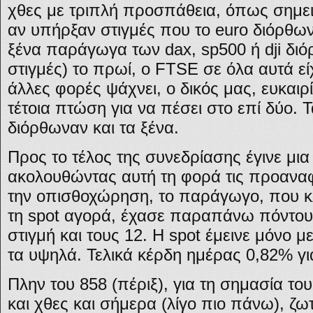
χθες με τριπλή προσπάθεια, όπως σημειώ
αν υπήρξαν στιγμές που το euro διόρθωνε
ξένα παράγωγα των dax, sp500 ή dji δι
στιγμές) το πρωί, ο FTSE σε όλα αυτά εί
άλλες φορές ψάχνει, ο δικός μας, ευκαιρί
τέτοια πτώση για να πέσει στο επί δύο. 
διόρθωναν και τα ξένα.
Προς το τέλος της συνεδρίασης έγινε μ
ακολουθώντας αυτή τη φορά τις προαναφ
την οπισθοχώρηση, το παράγωγο, που κλ
τη spot αγορά, έχασε παραπάνω πόντου
στιγμή και τους 12. Η spot έμεινε μόνο 
τα υψηλά. Τελικά κέρδη ημέρας 0,82% γι
Πλην του 858 (πέριξ), για τη σημασία τ
και χθες και σήμερα (λίγο πιο πάνω), ζωτ