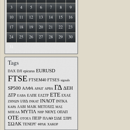
3
4
5
6
7
8
9
10
11
12
13
14
15
16
17
18
19
20
21
22
23
24
25
26
27
28
29
30
31
Tags
EURUSD
DAX
DJI
epicurus
FTSE
FTSEM40
FTSES
signals
ΓΔ
SP500
ΔΕΗ
ΑΛΦΑ
ΑΡΑΙΓ
ΑΡΒΑ
ΕΤΕ
ΔΤΡ
ΕΛΠΕ
ΕΛΣΤΡ
ΕΧΑΕ
ΕΛΒΑ
ΙΝΛΟΤ
ΙΛΥΔ
ΙΝΤΚΑ
ΖΗΝΩΝ
ΙΝΚΑΤ
ΛΑΒΙ
ΜΑΙΚ
ΜΕΤΟΧΕΣ
ΚΑΡΔ
ΜΛΣ
ΜΥΤΙΛ
ΝΙΟΥΣ
ΟΠΑΠ
ΜΠΕΛΑ
ΝΗΡ
ΟΤΕ
ΠΕΙΡ
ΣΙΔΕ
ΣΠΡΙ
ΠΛΑΘ
ΟΤΟΕΛ
ΣΩΛΚ
ΤΕΝΕΡΓ
ΦΡΛΚ
ΧΑΚΟΡ