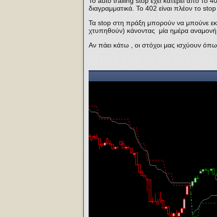
Το auto trailing stop έχει κατέβει από το 
διαγραμματικά. Το 402 είναι πλέον το sto
Τα stop στη πράξη μπορούν να μπούνε εκ
χτυπηθούν) κάνοντας μία ημέρα αναμονή. Γ
Αν πάει κάτω , οι στόχοι μας ισχύουν όπω