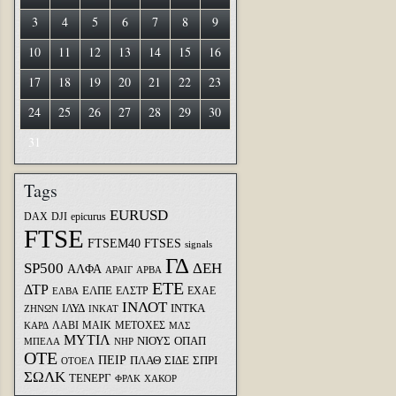
3
4
5
6
7
8
9
10
11
12
13
14
15
16
17
18
19
20
21
22
23
24
25
26
27
28
29
30
31
Tags
EURUSD
DAX
DJI
epicurus
FTSE
FTSEM40
FTSES
signals
ΓΔ
SP500
ΔΕΗ
ΑΛΦΑ
ΑΡΑΙΓ
ΑΡΒΑ
ΕΤΕ
ΔΤΡ
ΕΛΠΕ
ΕΛΣΤΡ
ΕΧΑΕ
ΕΛΒΑ
ΙΝΛΟΤ
ΙΛΥΔ
ΙΝΤΚΑ
ΖΗΝΩΝ
ΙΝΚΑΤ
ΛΑΒΙ
ΜΑΙΚ
ΜΕΤΟΧΕΣ
ΚΑΡΔ
ΜΛΣ
ΜΥΤΙΛ
ΝΙΟΥΣ
ΟΠΑΠ
ΜΠΕΛΑ
ΝΗΡ
ΟΤΕ
ΠΕΙΡ
ΣΙΔΕ
ΣΠΡΙ
ΠΛΑΘ
ΟΤΟΕΛ
ΣΩΛΚ
ΤΕΝΕΡΓ
ΦΡΛΚ
ΧΑΚΟΡ