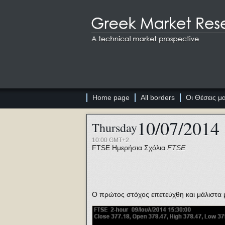
Home page
All borders
Οι Θέσεις μ
10/07/2014
Thursday
10:00 GMT+2
FTSE
Ημερήσια Σχόλια
FTSE
Ο πρώτος στόχος επετεύχθη και μάλιστα μ