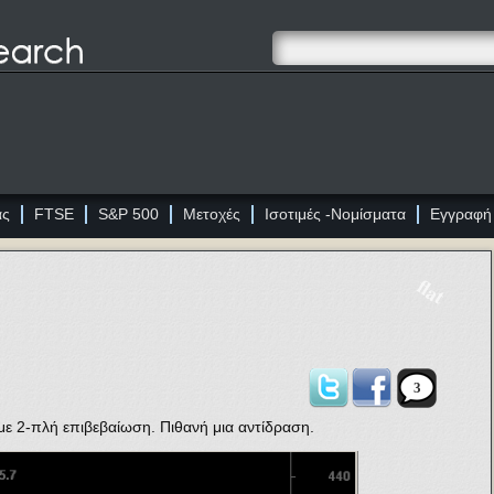
ας
FTSE
S&P 500
Μετοχές
Ισοτιμές -Νομίσματα
Εγγραφή
flat
3
ε 2-πλή επιβεβαίωση. Πιθανή μια αντίδραση.