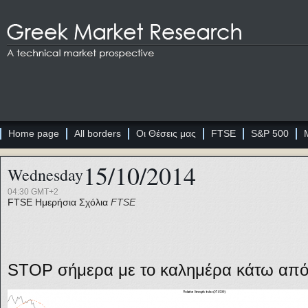
Home page
All borders
Οι Θέσεις μας
FTSE
S&P 500
15/10/2014
Wednesday
04:30 GMT+2
FTSE
Ημερήσια Σχόλια
FTSE
STOP σήμερα με το καλημέρα κάτω από 