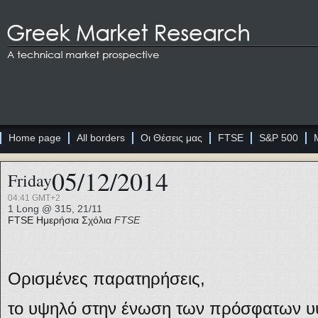
Home page
All borders
Οι Θέσεις μας
FTSE
S&P 500
05/12/2014
Friday
04:41 GMT+2
1 Long @ 315, 21/11
FTSE
Ημερήσια Σχόλια
FTSE
Ορισμένες παρατηρήσεις,
το υψηλό στην ένωση των πρόσφατων 