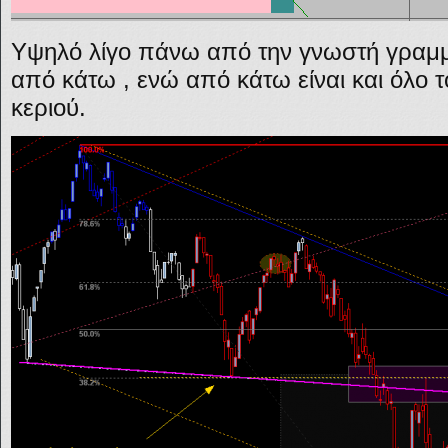
Υψηλό λίγο πάνω από την γνωστή γραμμ
από κάτω , ενώ από κάτω είναι και όλο 
κεριού.