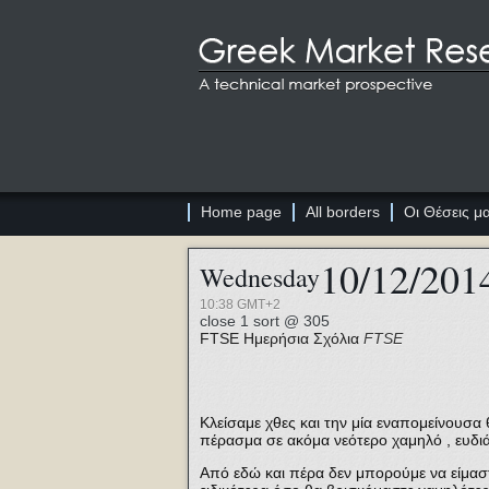
Home page
All borders
Οι Θέσεις μ
10/12/201
Wednesday
10:38 GMT+2
close 1 sort @ 305
FTSE
Ημερήσια Σχόλια
FTSE
Κλείσαμε χθες και την μία εναπομείνουσα 
πέρασμα σε ακόμα νεότερο χαμηλό , ευδι
Από εδώ και πέρα δεν μπορούμε να είμαστ