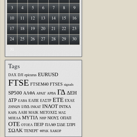
3
4
5
6
7
8
9
10
11
12
13
14
15
16
17
18
19
20
21
22
23
24
25
26
27
28
29
30
31
Tags
EURUSD
DAX
DJI
epicurus
FTSE
FTSEM40
FTSES
signals
ΓΔ
SP500
ΔΕΗ
ΑΛΦΑ
ΑΡΑΙΓ
ΑΡΒΑ
ΕΤΕ
ΔΤΡ
ΕΛΠΕ
ΕΛΣΤΡ
ΕΧΑΕ
ΕΛΒΑ
ΙΝΛΟΤ
ΙΛΥΔ
ΙΝΤΚΑ
ΖΗΝΩΝ
ΙΝΚΑΤ
ΛΑΒΙ
ΜΑΙΚ
ΜΕΤΟΧΕΣ
ΚΑΡΔ
ΜΛΣ
ΜΥΤΙΛ
ΝΙΟΥΣ
ΟΠΑΠ
ΜΠΕΛΑ
ΝΗΡ
ΟΤΕ
ΠΕΙΡ
ΣΙΔΕ
ΣΠΡΙ
ΠΛΑΘ
ΟΤΟΕΛ
ΣΩΛΚ
ΤΕΝΕΡΓ
ΦΡΛΚ
ΧΑΚΟΡ