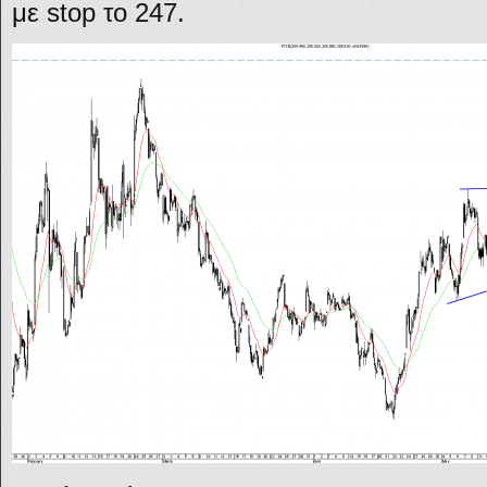
με stop το 247.