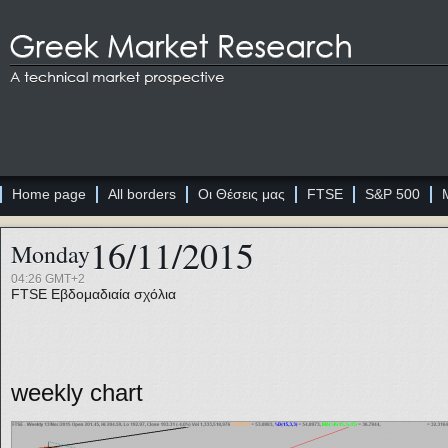
Home page
All borders
Οι Θέσεις μας
FTSE
S&P 500
16/11/2015
Monday
04:26 GMT+2
FTSE
Εβδομαδιαία σχόλια
weekly chart