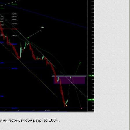
ύν να παραμείνουν μέχρι το 180+ .