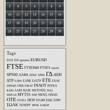
3
4
5
6
7
8
9
10
11
12
13
14
15
16
17
18
19
20
21
22
23
24
25
26
27
28
29
30
31
Tags
EURUSD
DAX
DJI
epicurus
FTSE
FTSEM40
FTSES
signals
ΓΔ
SP500
ΔΕΗ
ΑΛΦΑ
ΑΡΑΙΓ
ΑΡΒΑ
ΕΤΕ
ΔΤΡ
ΕΛΠΕ
ΕΛΣΤΡ
ΕΧΑΕ
ΕΛΒΑ
ΙΝΛΟΤ
ΙΛΥΔ
ΙΝΤΚΑ
ΖΗΝΩΝ
ΙΝΚΑΤ
ΛΑΒΙ
ΜΑΙΚ
ΜΕΤΟΧΕΣ
ΚΑΡΔ
ΜΛΣ
ΜΥΤΙΛ
ΝΙΟΥΣ
ΟΠΑΠ
ΜΠΕΛΑ
ΝΗΡ
ΟΤΕ
ΠΕΙΡ
ΣΙΔΕ
ΣΠΡΙ
ΠΛΑΘ
ΟΤΟΕΛ
ΣΩΛΚ
ΤΕΝΕΡΓ
ΦΡΛΚ
ΧΑΚΟΡ