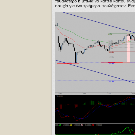
πιθανότερο η μπίλια να κάτσει κάπου ανά
ησυχία για ένα τριήμερο τουλάχιστον. Εκε