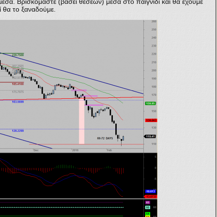
μεσα. Βρισκόμαστε (βάσει θέσεων) μέσα στο παιγνίδι και θα έχουμε
ί θα το ξαναδούμε.