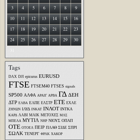
3
4
5
6
7
8
9
10
11
12
13
14
15
16
17
18
19
20
21
22
23
24
25
26
27
28
29
30
31
Tags
EURUSD
DAX
DJI
epicurus
FTSE
FTSEM40
FTSES
signals
ΓΔ
SP500
ΔΕΗ
ΑΛΦΑ
ΑΡΑΙΓ
ΑΡΒΑ
ΕΤΕ
ΔΤΡ
ΕΛΠΕ
ΕΛΣΤΡ
ΕΧΑΕ
ΕΛΒΑ
ΙΝΛΟΤ
ΙΛΥΔ
ΙΝΤΚΑ
ΖΗΝΩΝ
ΙΝΚΑΤ
ΛΑΒΙ
ΜΑΙΚ
ΜΕΤΟΧΕΣ
ΚΑΡΔ
ΜΛΣ
ΜΥΤΙΛ
ΝΙΟΥΣ
ΟΠΑΠ
ΜΠΕΛΑ
ΝΗΡ
ΟΤΕ
ΠΕΙΡ
ΣΙΔΕ
ΣΠΡΙ
ΠΛΑΘ
ΟΤΟΕΛ
ΣΩΛΚ
ΤΕΝΕΡΓ
ΦΡΛΚ
ΧΑΚΟΡ