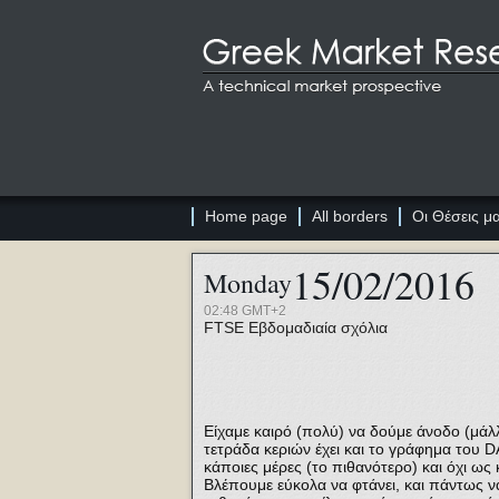
Home page
All borders
Οι Θέσεις μ
15/02/2016
Monday
02:48 GMT+2
FTSE
Εβδομαδιαία σχόλια
Είχαμε καιρό (πολύ) να δούμε άνοδο (μάλλ
τετράδα κεριών έχει και το γράφημα του D
κάποιες μέρες (το πιθανότερο) και όχι ως
Βλέπουμε εύκολα να φτάνει, και πάντως να