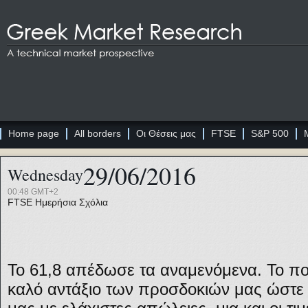
Home page
All borders
Οι Θέσεις μας
FTSE
S&P 500
29/06/2016
Wednesday
00:48 GMT+2
FTSE
Ημερήσια Σχόλια
Το 61,8 απέδωσε τα αναμενόμενα. Το πο
καλό αντάξιο των προσδοκιών μας ώστε 