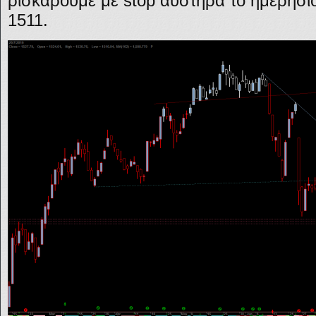
ρισκάρουμε με stop αυστηρά το ημερήσι
1511.