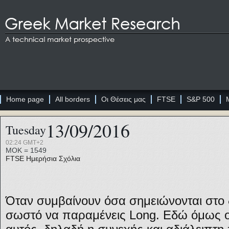
Home page
All borders
Οι Θέσεις μας
FTSE
S&P 500
13/09/2016
Tuesday
02:24 GMT+2
ΜΟΚ = 1549
FTSE
Ημερήσια Σχόλια
Όταν συμβαίνουν όσα σημειώνονται στο 
σωστό να παραμένεις Long. Εδώ όμως ο