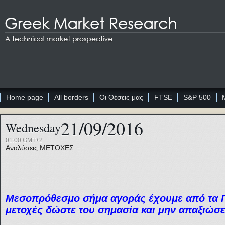
Home page
All borders
Οι Θέσεις μας
FTSE
S&P 500
21/09/2016
Wednesday
01:00 GMT+2
Αναλύσεις
ΜΕΤΟΧΕΣ
Μεσοπρόθεσμο
σήμα αγοράς έχουμε από τα 
μετοχές δώστε του σημασία και μην απαξιώσε