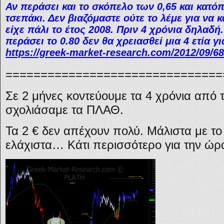
Αν περάσει και το σκόπελο των 0,65 και κατόπι
τσεπάκι. Δεν βιαζόμαστε ούτε το λέμε για να 
είχε πάλι το έτος 2008. Πριν 4 χρόνια δηλαδή.
περάσει το 0.80 δεν θα χρειασθεί μια 4 ετία γι
https://greek-market-research.com/2012/09/68
===============================
Σε 2 μήνες κοντεύουμε τα 4 χρόνια από 
σχολιάσαμε τα ΠΛΑΘ.
Τα 2 € δεν απέχουν πολύ. Μάλιστα με τ
ελάχιστα… Κάτι περισσότερο για την ώρα