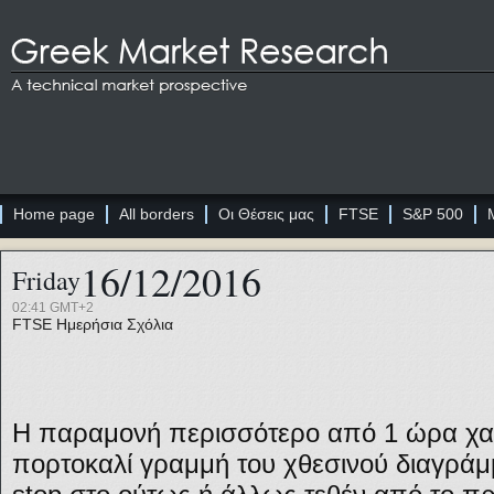
Home page
All borders
Οι Θέσεις μας
FTSE
S&P 500
16/12/2016
Friday
02:41 GMT+2
FTSE
Ημερήσια Σχόλια
Η παραμονή περισσότερο από 1 ώρα χα
πορτοκαλί γραμμή του χθεσινού διαγρά