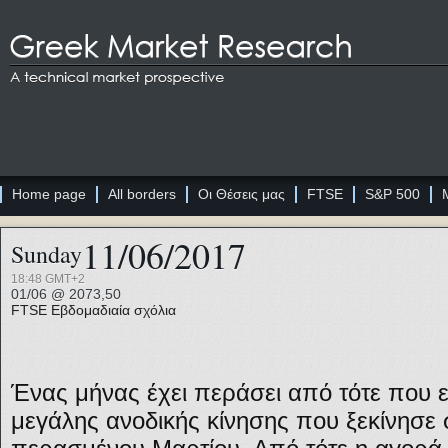
Home page
All borders
Οι Θέσεις μας
FTSE
S&P 500
11/06/2017
Sunday
18:48 GMT+2
01/06 @ 2073,50
FTSE
Εβδομαδιαία σχόλια
Ένας μήνας έχει περάσει από τότε που ε
μεγάλης ανοδικής κίνησης που ξεκίνησε 