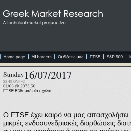
Home page
All borders
Οι Θέσεις μας
FTSE
S&P 500
16/07/2017
Sunday
22:49 GMT+2
01/06 @ 2073,50
FTSE
Εβδομαδιαία σχόλια
Ο FTSE έχει καιρό να μας απασχολήσει ε
μικρές ενδοσυνεδριακές διορθώσεις διατη