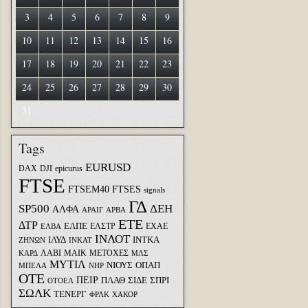
3
4
5
6
7
8
9
10
11
12
13
14
15
16
17
18
19
20
21
22
23
24
25
26
27
28
29
30
31
Tags
EURUSD
DAX
DJI
epicurus
FTSE
FTSEM40
FTSES
signals
ΓΔ
SP500
ΔΕΗ
ΑΛΦΑ
ΑΡΑΙΓ
ΑΡΒΑ
ΕΤΕ
ΔΤΡ
ΕΛΠΕ
ΕΛΣΤΡ
ΕΧΑΕ
ΕΛΒΑ
ΙΝΛΟΤ
ΙΛΥΔ
ΙΝΤΚΑ
ΖΗΝΩΝ
ΙΝΚΑΤ
ΛΑΒΙ
ΜΑΙΚ
ΜΕΤΟΧΕΣ
ΚΑΡΔ
ΜΛΣ
ΜΥΤΙΛ
ΝΙΟΥΣ
ΟΠΑΠ
ΜΠΕΛΑ
ΝΗΡ
ΟΤΕ
ΠΕΙΡ
ΣΙΔΕ
ΣΠΡΙ
ΠΛΑΘ
ΟΤΟΕΛ
ΣΩΛΚ
ΤΕΝΕΡΓ
ΦΡΛΚ
ΧΑΚΟΡ