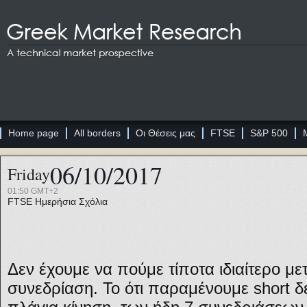
Home page
All borders
Οι Θέσεις μας
FTSE
S&P 500
06/10/2017
Friday
01:50 GMT+2
FTSE
Ημερήσια Σχόλια
Δεν έχουμε να πούμε τίποτα ιδιαίτερο με
συνεδρίαση. Το ότι παραμένουμε short δε