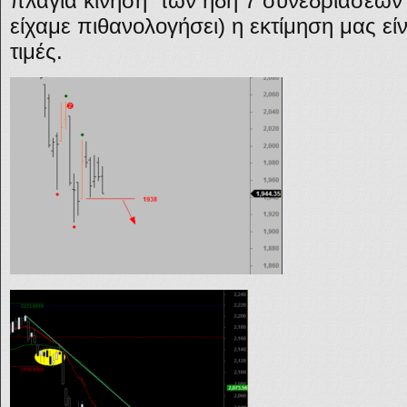
πλάγια κίνηση των ήδη 7 συνεδριάσεων 
είχαμε πιθανολογήσει) η εκτίμηση μας εί
τιμές.