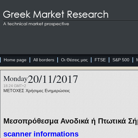
Home page
All borders
Οι Θέσεις μας
FTSE
S&P 500
20/11/2017
Monday
18:24 GMT+2
ΜΕΤΟΧΕΣ
Χρήσιμες Ενημερώσεις
Μεσοπρόθεσμα Ανοδικά ή Πτωτικά Σήμ
sc
anner informations