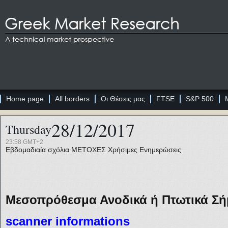
Home page
All borders
Οι Θέσεις μας
FTSE
S&P 500
28/12/2017
Thursday
23:58 GMT+2
Εβδομαδιαία σχόλια
ΜΕΤΟΧΕΣ
Χρήσιμες Ενημερώσεις
Μεσοπρόθεσμα Ανοδικά ή Πτωτικά Σήμ
sc
anner informations