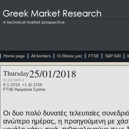
Home page
All borders
Οι Θέσεις μας
FTSE
S&P 500
25/01/2018
Thursday
01:24 GMT+2
8-1-2018, +1 @ 2156
FTSE
Ημερήσια Σχόλια
Οι δυο πολύ δυνατές τελευταίες συνεδριά
ανώτερο ημέρας, η προηγούμενη με χάσμ