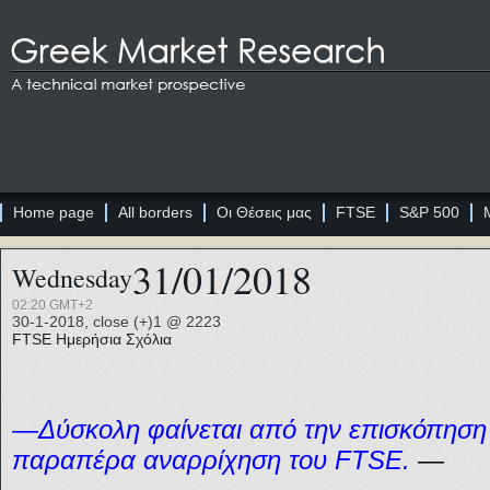
Home page
All borders
Οι Θέσεις μας
FTSE
S&P 500
31/01/2018
Wednesday
02:20 GMT+2
30-1-2018, close (+)1 @ 2223
FTSE
Ημερήσια Σχόλια
—Δύσκολη φαίνεται από την επισκόπησ
παραπέρα αναρρίχηση του FTSE.
—