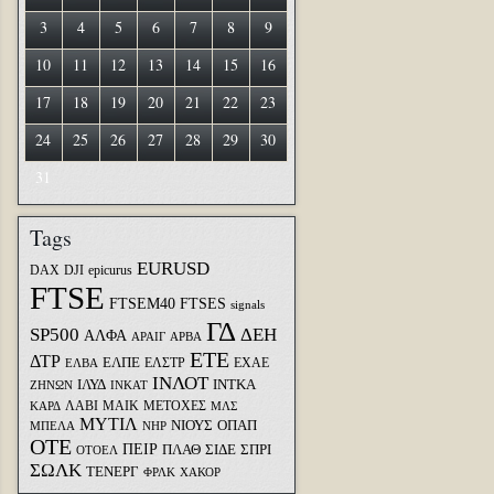
3
4
5
6
7
8
9
10
11
12
13
14
15
16
17
18
19
20
21
22
23
24
25
26
27
28
29
30
31
Tags
EURUSD
DAX
DJI
epicurus
FTSE
FTSEM40
FTSES
signals
ΓΔ
SP500
ΔΕΗ
ΑΛΦΑ
ΑΡΑΙΓ
ΑΡΒΑ
ΕΤΕ
ΔΤΡ
ΕΛΠΕ
ΕΛΣΤΡ
ΕΧΑΕ
ΕΛΒΑ
ΙΝΛΟΤ
ΙΛΥΔ
ΙΝΤΚΑ
ΖΗΝΩΝ
ΙΝΚΑΤ
ΛΑΒΙ
ΜΑΙΚ
ΜΕΤΟΧΕΣ
ΚΑΡΔ
ΜΛΣ
ΜΥΤΙΛ
ΝΙΟΥΣ
ΟΠΑΠ
ΜΠΕΛΑ
ΝΗΡ
ΟΤΕ
ΠΕΙΡ
ΣΙΔΕ
ΣΠΡΙ
ΠΛΑΘ
ΟΤΟΕΛ
ΣΩΛΚ
ΤΕΝΕΡΓ
ΦΡΛΚ
ΧΑΚΟΡ