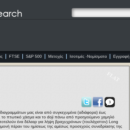
ας
FTSE
S&P 500
Μετοχές
Ισοτιμές -Νομίσματα
Εγγραφή
FLAT
3
 διαγραμμάτων μας είναι από συγκεχυμένα (αδιάφορα) έως
 το πτωτικό χάσμα και το doji πάνω από προηγούμενο χαμηλό
ποτελούν ένα δέλεαρ για λήψη βραχυχρόνιων (τουλάχιστον) Long
ραμονή πέραν του ημίσεως της αμέσως προσεχούς συνεδρίασης της