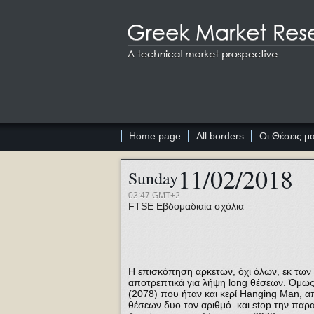
Home page
All borders
Οι Θέσεις μ
11/02/2018
Sunday
03:47 GMT+2
FTSE
Εβδομαδιαία σχόλια
Η επισκόπηση αρκετών, όχι όλων, εκ των
αποτρεπτικά για λήψη long θέσεων. Όμως
(2078) που ήταν και κερί Hanging Man, α
θέσεων δυο τον αριθμό και stop την πα