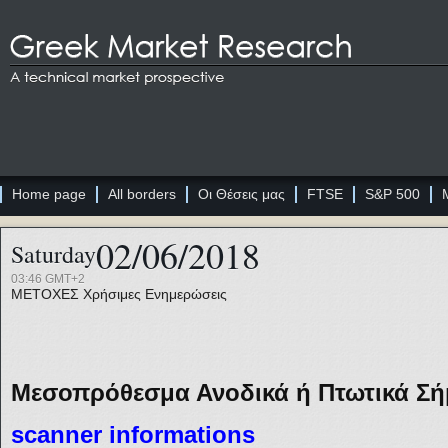
Home page
All borders
Οι Θέσεις μας
FTSE
S&P 500
02/06/2018
Saturday
03:46 GMT+2
ΜΕΤΟΧΕΣ
Χρήσιμες Ενημερώσεις
Μεσοπρόθεσμα Ανοδικά ή Πτωτικά Σήμ
sc
anner informations