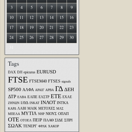
3
4
5
6
7
8
9
10
11
12
13
14
15
16
17
18
19
20
21
22
23
24
25
26
27
28
29
30
31
Tags
EURUSD
DAX
DJI
epicurus
FTSE
FTSEM40
FTSES
signals
ΓΔ
SP500
ΔΕΗ
ΑΛΦΑ
ΑΡΑΙΓ
ΑΡΒΑ
ΕΤΕ
ΔΤΡ
ΕΛΠΕ
ΕΛΣΤΡ
ΕΧΑΕ
ΕΛΒΑ
ΙΝΛΟΤ
ΙΛΥΔ
ΙΝΤΚΑ
ΖΗΝΩΝ
ΙΝΚΑΤ
ΛΑΒΙ
ΜΑΙΚ
ΜΕΤΟΧΕΣ
ΚΑΡΔ
ΜΛΣ
ΜΥΤΙΛ
ΝΙΟΥΣ
ΟΠΑΠ
ΜΠΕΛΑ
ΝΗΡ
ΟΤΕ
ΠΕΙΡ
ΣΙΔΕ
ΣΠΡΙ
ΠΛΑΘ
ΟΤΟΕΛ
ΣΩΛΚ
ΤΕΝΕΡΓ
ΦΡΛΚ
ΧΑΚΟΡ