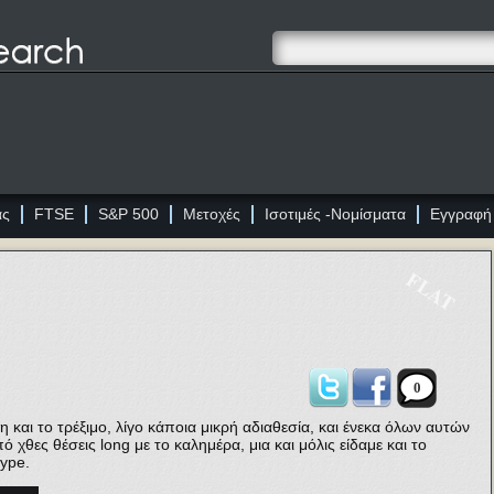
ας
FTSE
S&P 500
Μετοχές
Ισοτιμές -Νομίσματα
Εγγραφή
FLAT
0
και το τρέξιμο, λίγο κάποια μικρή αδιαθεσία, και ένεκα όλων αυτών
 χθες θέσεις long με το καλημέρα, μια και μόλις είδαμε και το
kype.