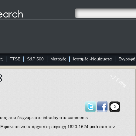
ας
FTSE
S&P 500
Μετοχές
Ισοτιμές -Νομίσματα
Εγγραφή
8
+2 Long
2
γους που δείχναμε στο intraday στα comments.
E φαίνεται να υπάρχει στη περιοχή 1620-1624 μετά από την