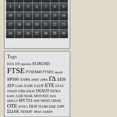
3
4
5
6
7
8
9
10
11
12
13
14
15
16
17
18
19
20
21
22
23
24
25
26
27
28
29
30
31
Tags
EURUSD
DAX
DJI
epicurus
FTSE
FTSEM40
FTSES
signals
ΓΔ
SP500
ΔΕΗ
ΑΛΦΑ
ΑΡΑΙΓ
ΑΡΒΑ
ΕΤΕ
ΔΤΡ
ΕΛΠΕ
ΕΛΣΤΡ
ΕΧΑΕ
ΕΛΒΑ
ΙΝΛΟΤ
ΙΛΥΔ
ΙΝΤΚΑ
ΖΗΝΩΝ
ΙΝΚΑΤ
ΛΑΒΙ
ΜΑΙΚ
ΜΕΤΟΧΕΣ
ΚΑΡΔ
ΜΛΣ
ΜΥΤΙΛ
ΝΙΟΥΣ
ΟΠΑΠ
ΜΠΕΛΑ
ΝΗΡ
ΟΤΕ
ΠΕΙΡ
ΣΙΔΕ
ΣΠΡΙ
ΠΛΑΘ
ΟΤΟΕΛ
ΣΩΛΚ
ΤΕΝΕΡΓ
ΦΡΛΚ
ΧΑΚΟΡ