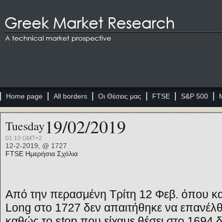
Home page
All borders
Οι Θέσεις μας
FTSE
S&P 500
19/02/2019
Tuesday
01:10 GMT+2
12-2-2019, @ 1727
FTSE
Ημερήσια Σχόλια
Από την περασμένη Τρίτη 12 Φεβ. όπου και
Long
στο 1727 δεν απαιτήθηκε να επανέλθ
καθώς το
stop
που είχαμε θέσει στο 1694 