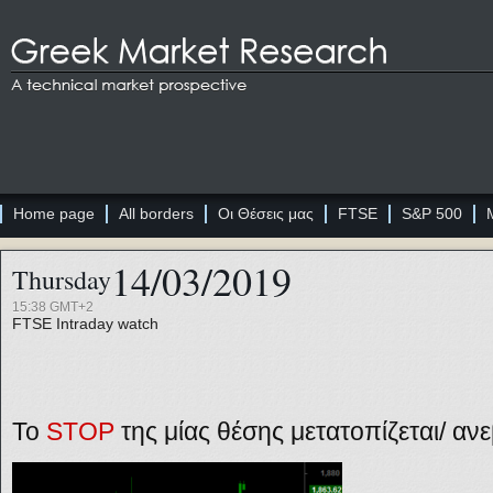
Home page
All borders
Οι Θέσεις μας
FTSE
S&P 500
14/03/2019
Thursday
15:38 GMT+2
FTSE
Intraday watch
Το
STOP
της μίας θέσης
μετατοπίζεται/ αν