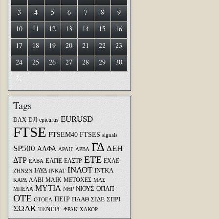
3
4
5
6
7
8
9
10
11
12
13
14
15
16
17
18
19
20
21
22
23
24
25
26
27
28
29
30
31
Tags
EURUSD
DAX
DJI
epicurus
FTSE
FTSEM40
FTSES
signals
ΓΔ
SP500
ΔΕΗ
ΑΛΦΑ
ΑΡΑΙΓ
ΑΡΒΑ
ΕΤΕ
ΔΤΡ
ΕΛΠΕ
ΕΛΣΤΡ
ΕΧΑΕ
ΕΛΒΑ
ΙΝΛΟΤ
ΙΛΥΔ
ΙΝΤΚΑ
ΖΗΝΩΝ
ΙΝΚΑΤ
ΛΑΒΙ
ΜΑΙΚ
ΜΕΤΟΧΕΣ
ΚΑΡΔ
ΜΛΣ
ΜΥΤΙΛ
ΝΙΟΥΣ
ΟΠΑΠ
ΜΠΕΛΑ
ΝΗΡ
ΟΤΕ
ΠΕΙΡ
ΣΙΔΕ
ΣΠΡΙ
ΠΛΑΘ
ΟΤΟΕΛ
ΣΩΛΚ
ΤΕΝΕΡΓ
ΦΡΛΚ
ΧΑΚΟΡ