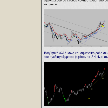
προκειμένου να έχουμε κοντινότερες ή πιο μ
σκηνικού.
Βοηθητικό αλλά ίσως και σημαντικό ρόλο σ
του σχεδιαγράμματος (εφόσον τα 2,4 είναι σ