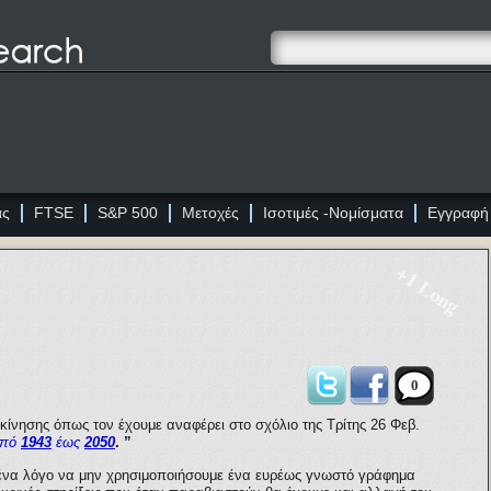
ας
FTSE
S&P 500
Μετοχές
Ισοτιμές -Νομίσματα
Εγγραφή
+1 Long
0
κίνησης όπως τον έχουμε αναφέρει στο σχόλιο της Τρίτης 26 Φεβ.
από
1943
έως
2050
.
”
ανένα λόγο να μην χρησιμοποιήσουμε ένα ευρέως γνωστό γράφημα