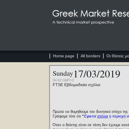
Home page
All borders
Οι Θέσεις μ
17/03/2019
Sunday
04:42 GMT+2
FTSE
Εβδομαδιαία σχόλια
Πρώτα να θυμηθούμε τον δυνητικό στόχο της 
Γράψαμε τότε ότι
“
Εφικτοί
στόχοι
η περιοχή 
Όταν ο δείκτης είναι σε τάση δεν έχουμε κ