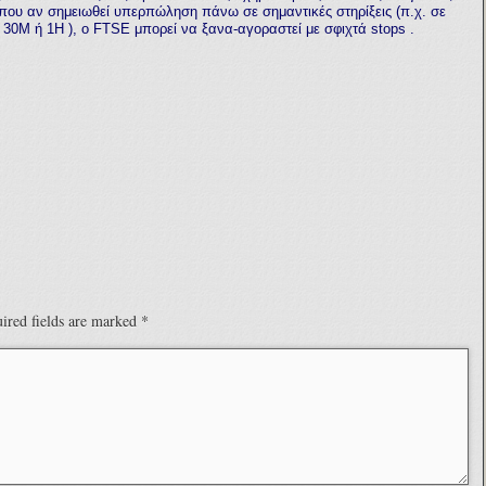
ου αν σημειωθεί υπερπώληση πάνω σε σημαντικές στηρίξεις (π.χ. σε
α 30Μ ή 1Η
), ο
FTSE
μπορεί να ξανα-αγοραστεί με σφιχτά
stops .
ired fields are marked
*