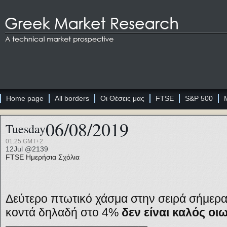
Home page
All borders
Οι Θέσεις μας
FTSE
S&P 500
06/08/2019
Tuesday
01:25 GMT+2
12Jul @2139
FTSE
Ημερήσια Σχόλια
Δεύτερο πτωτικό χάσμα στην σειρά σήμερ
κοντά δηλαδή στο 4%
δεν είναι καλός οι