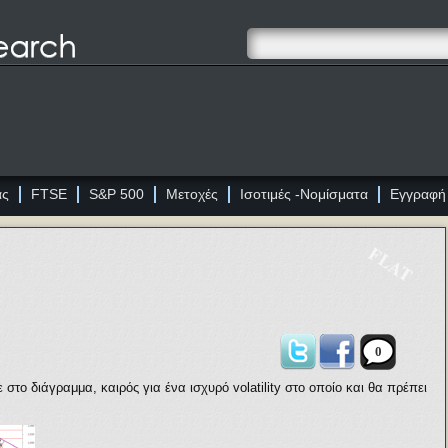
ας
FTSE
S&P 500
Μετοχές
Ισοτιμές -Νομίσματα
Εγγραφή
FLAT
0
 στο διάγραμμα, καιρός για ένα ισχυρό
volatility
στο οποίο και θα πρέπει