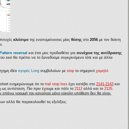
επιτυχές
κλείσιμο
της εναπομείνασας μίας
θέσης
στο
2056
με τον δείκτη
ω.
Pattern reversal
και έτσι μας προδιαθέτει για
συνέχεια της αντίδρασης
υ εκεί θα πρέπει να το ξαναδούμε συγκρινόμενο τότε και με άλλα
σχημη ιδέα
αγορές
Long
συμβολαίων με
stop
το σημερινό
χαμηλό
short
ενημερώνουμε ότι το
trail stop loss
έχει κατέβει στο
2141-2143
και
ή ως αντίσταση. Πιο πριν έχουμε και πάλι το
2112
αλλά και το
2125
.
ν επάνω γραμμή του καναλιού μόνο εύκολη υπόθεση δεν θα είναι.
ων αλλά θα παρακολουθεί τις εξελίξεις.