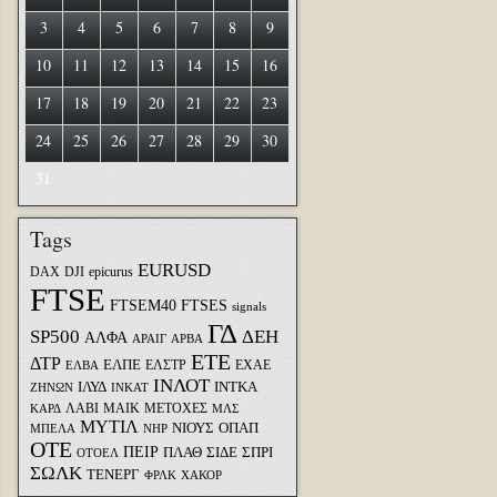
3
4
5
6
7
8
9
10
11
12
13
14
15
16
17
18
19
20
21
22
23
24
25
26
27
28
29
30
31
Tags
EURUSD
DAX
DJI
epicurus
FTSE
FTSEM40
FTSES
signals
ΓΔ
SP500
ΔΕΗ
ΑΛΦΑ
ΑΡΑΙΓ
ΑΡΒΑ
ΕΤΕ
ΔΤΡ
ΕΛΠΕ
ΕΛΣΤΡ
ΕΧΑΕ
ΕΛΒΑ
ΙΝΛΟΤ
ΙΛΥΔ
ΙΝΤΚΑ
ΖΗΝΩΝ
ΙΝΚΑΤ
ΛΑΒΙ
ΜΑΙΚ
ΜΕΤΟΧΕΣ
ΚΑΡΔ
ΜΛΣ
ΜΥΤΙΛ
ΝΙΟΥΣ
ΟΠΑΠ
ΜΠΕΛΑ
ΝΗΡ
ΟΤΕ
ΠΕΙΡ
ΣΙΔΕ
ΣΠΡΙ
ΠΛΑΘ
ΟΤΟΕΛ
ΣΩΛΚ
ΤΕΝΕΡΓ
ΦΡΛΚ
ΧΑΚΟΡ