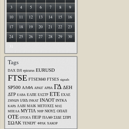
3
4
5
6
7
8
9
10
11
12
13
14
15
16
17
18
19
20
21
22
23
24
25
26
27
28
29
30
31
Tags
EURUSD
DAX
DJI
epicurus
FTSE
FTSEM40
FTSES
signals
ΓΔ
SP500
ΔΕΗ
ΑΛΦΑ
ΑΡΑΙΓ
ΑΡΒΑ
ΕΤΕ
ΔΤΡ
ΕΛΠΕ
ΕΛΣΤΡ
ΕΧΑΕ
ΕΛΒΑ
ΙΝΛΟΤ
ΙΛΥΔ
ΙΝΤΚΑ
ΖΗΝΩΝ
ΙΝΚΑΤ
ΛΑΒΙ
ΜΑΙΚ
ΜΕΤΟΧΕΣ
ΚΑΡΔ
ΜΛΣ
ΜΥΤΙΛ
ΝΙΟΥΣ
ΟΠΑΠ
ΜΠΕΛΑ
ΝΗΡ
ΟΤΕ
ΠΕΙΡ
ΣΙΔΕ
ΣΠΡΙ
ΠΛΑΘ
ΟΤΟΕΛ
ΣΩΛΚ
ΤΕΝΕΡΓ
ΦΡΛΚ
ΧΑΚΟΡ