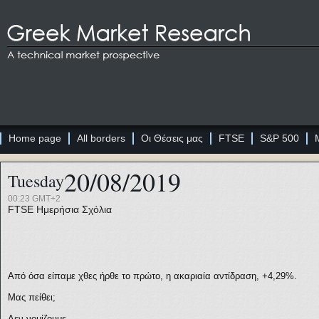
Home page
All borders
Οι Θέσεις μας
FTSE
S&P 500
20/08/2019
Tuesday
00:23 GMT+2
FTSE
Ημερήσια Σχόλια
Από όσα είπαμε χθες ήρθε το πρώτο, η ακαριαία αντίδραση, +4,29%.
Μας πείθει;
Δεν νομίζουμε.