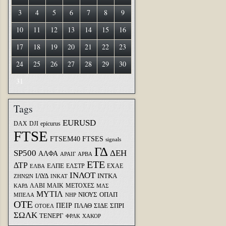
3
4
5
6
7
8
9
10
11
12
13
14
15
16
17
18
19
20
21
22
23
24
25
26
27
28
29
30
31
Tags
EURUSD
DAX
DJI
epicurus
FTSE
FTSEM40
FTSES
signals
ΓΔ
SP500
ΔΕΗ
ΑΛΦΑ
ΑΡΑΙΓ
ΑΡΒΑ
ΕΤΕ
ΔΤΡ
ΕΛΠΕ
ΕΛΣΤΡ
ΕΧΑΕ
ΕΛΒΑ
ΙΝΛΟΤ
ΙΛΥΔ
ΙΝΤΚΑ
ΖΗΝΩΝ
ΙΝΚΑΤ
ΛΑΒΙ
ΜΑΙΚ
ΜΕΤΟΧΕΣ
ΚΑΡΔ
ΜΛΣ
ΜΥΤΙΛ
ΝΙΟΥΣ
ΟΠΑΠ
ΜΠΕΛΑ
ΝΗΡ
ΟΤΕ
ΠΕΙΡ
ΣΙΔΕ
ΣΠΡΙ
ΠΛΑΘ
ΟΤΟΕΛ
ΣΩΛΚ
ΤΕΝΕΡΓ
ΦΡΛΚ
ΧΑΚΟΡ