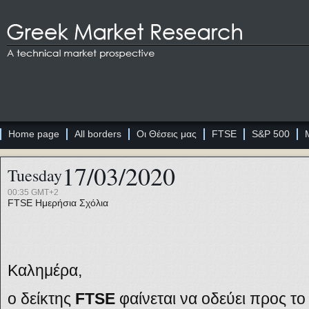
Home page
All borders
Οι Θέσεις μας
FTSE
S&P 500
17/03/2020
Tuesday
00:35 GMT+2
FTSE
Ημερήσια Σχόλια
Καλημέρα,
ο δείκτης
FTSE
φαίνεται να οδεύει προς τ