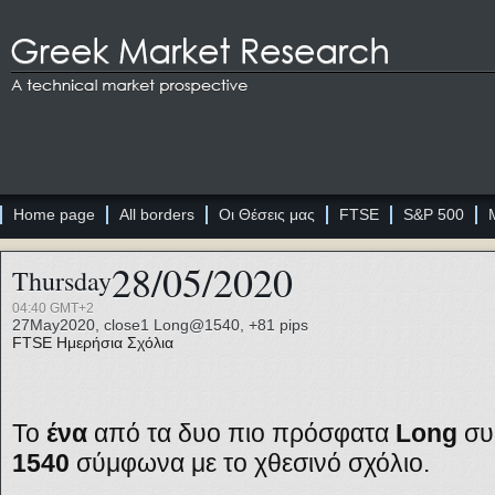
Home page
All borders
Οι Θέσεις μας
FTSE
S&P 500
28/05/2020
Thursday
04:40 GMT+2
27May2020, close1 Long@1540, +81 pips
FTSE
Ημερήσια Σχόλια
Το
ένα
από τα δυο πιο πρόσφατα
Long
συ
1540
σύμφωνα με το χθεσινό σχόλιο.