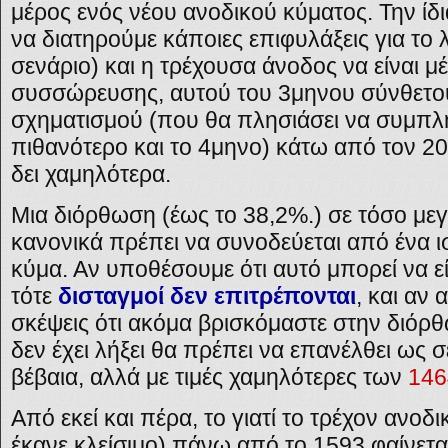
μέρος ενός νέου ανοδικού κύματος. Την ίδ
να διατηρούμε κάποιες επιφυλάξεις για το λ
σενάριο) και η τρέχουσα άνοδος να είναι μ
συσσώρευσης, αυτού του 3μηνου σύνθετο
σχηματισμού (που θα πλησιάσει να συμπλ
πιθανότερο και το 4μηνο) κάτω από τον 2
δει χαμηλότερα.
Μια διόρθωση (έως το 38,2%.) σε τόσο με
κανονικά πρέπει να συνοδεύεται από ένα 
κύμα. Αν υποθέσουμε ότι αυτό μπορεί να εί
τότε
δισταγμοί δεν επιτρέπονται
, και αν 
σκέψεις ότι ακόμα βρισκόμαστε στην διόρ
δεν έχει λήξει θα πρέπει να επανέλθει ως σ
βέβαια, αλλά με τιμές χαμηλότερες των
146
Από εκεί και πέρα, το γιατί το τρέχον ανοδ
έκανε κλείσιμο) πάνω από το 1593 φαίνετα