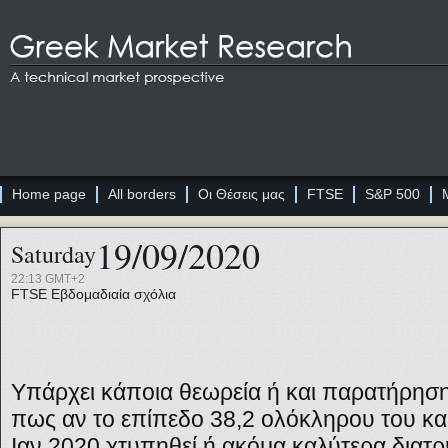
Home page
All borders
Οι Θέσεις μας
FTSE
S&P 500
19/09/2020
Saturday
22:13 GMT+2
FTSE
Εβδομαδιαία σχόλια
Υπάρχει κάποια θεωρεία ή και παρατήρηση
πως αν το επίπεδο 38,2 ολόκληρου του κ
Ιαν.2020 χτυπηθεί ή ακόμα καλύτερα διατρ