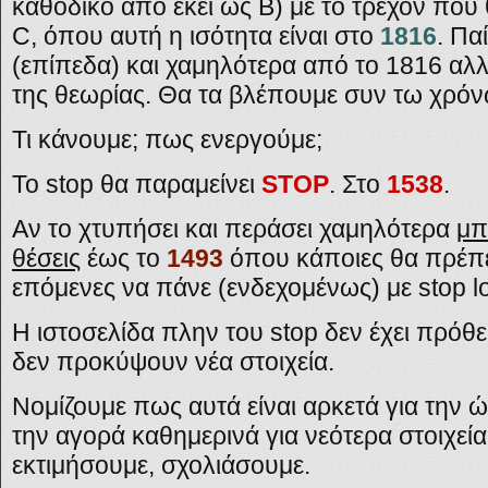
καθοδικό από εκεί ως Β) με το τρέχον πο
C,
όπου αυτή η ισότητα είναι στο
1816
. Πα
(επίπεδα) και χαμηλότερα από το 1816 αλλ
της θεωρίας. Θα τα βλέπουμε συν τω χρόν
Τι κάνουμε; πως ενεργούμε;
Το
stop
θα παραμείνει
STOP
.
Στο
1538
.
Αν το χτυπήσει και περάσει χαμηλότερα
μπ
θέσεις
έως το
1493
όπου κάποιες θα πρέπει
επόμενες να πάνε
(ε
νδεχομένως
)
με
stop 
Η ιστοσελίδα πλην του
stop
δεν έχει πρόθε
δεν προκύψουν νέα στοιχεία.
Νομίζουμε πως αυτά είναι αρκετά για την
την αγορά καθημερινά για νεότερα στοιχεία
εκτιμήσουμε, σχολιάσουμε.