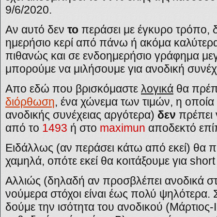
9/6/2020.
Αν αυτό δεν
το
περάσει με έγκυρο τρόπο,
ημερήσιο κερί από πάνω ή ακόμα καλύτερ
πιθανώς και σε ενδοημερήσιο γράφημα μεγ
μπορούμε να μιλήσουμε για ανοδική συνέχ
Απο εδώ που βρισκόμαστε
λογικά
θα πρέπε
διόρθωση
, ένα χώνεμα των τιμών, η οποία
ανοδικής συνέχειας αργότερα)
δεν
πρέπει 
από το
1493
ή στο
maximun
αποδεκτό επί
Ειδάλλως (αν περάσει κάτω από εκεί) θα 
χαμηλά, οπότε εκεί θα κοιτάξουμε για short
Αλλιώς (δηλαδή αν προσβλέπει ανοδικά στ
νούμερα στόχοι είναι έως πολύ ψηλότερα
δούμε την ισότητα του ανοδικού (Μάρτιος-