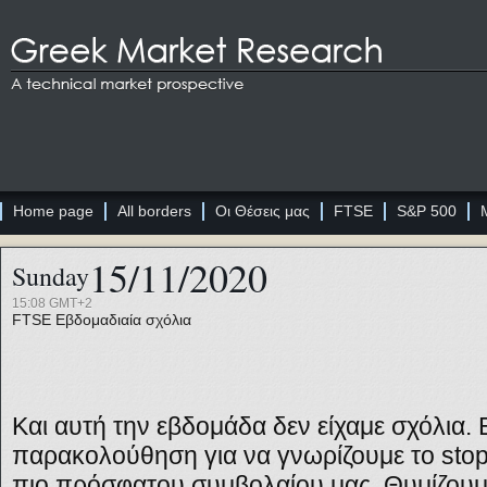
Home page
All borders
Οι Θέσεις μας
FTSE
S&P 500
15/11/2020
Sunday
15:08 GMT+2
FTSE
Εβδομαδιαία σχόλια
Και αυτή την εβδομάδα δεν είχαμε σχόλια.
παρακολούθηση για να γνωρίζουμε το
sto
πιο πρόσφατου συμβολαίου μας. Θυμίζου