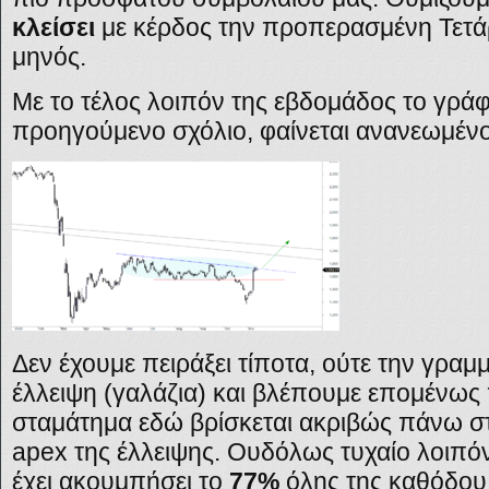
κλείσει
με κέρδος την προπερασμένη Τετάρ
μηνός.
Με το τέλος λοιπόν της εβδομάδος το γράφ
προηγούμενο σχόλιο, φαίνεται ανανεωμέν
Δεν έχουμε πειράξει τίποτα, ούτε την γραμ
έλλειψη (γαλάζια) και βλέπουμε επομένως
σταμάτημα εδώ βρίσκεται ακριβώς πάνω στ
apex
της έλλειψης. Ουδόλως τυχαίο λοιπό
έχει ακουμπήσει το
77%
όλης της καθόδου