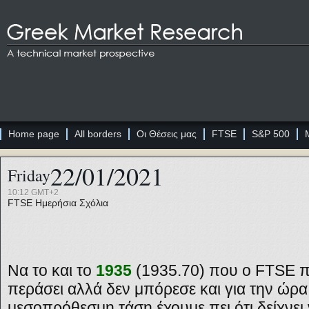
Home page
All borders
Οι Θέσεις μας
FTSE
S&P 500
22/01/2021
Friday
10:12 GMT+2
FTSE
Ημερήσια Σχόλια
Να το και το
1935
(1935.70) που ο
FTSE
π
περάσει
αλλά δεν μπόρεσε και για την ώρα
μεσοπρόθεσμη τάση έχουμε πει ότι δείχνει ν