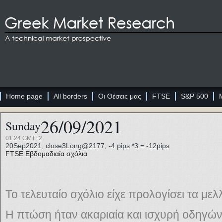
Home page
All borders
Οι Θέσεις μας
FTSE
S&P 500
26/09/2021
Sunday
01:24 GMT+2
20Sep2021, close3Long@2177, -4 pips *3 = -12pips
FTSE
Εβδομαδιαία σχόλια
Το τελευταίο σχόλιο είχε προλογίσει τα με
Η πτώση ήταν ακαριαία και ισχυρή οδηγώ