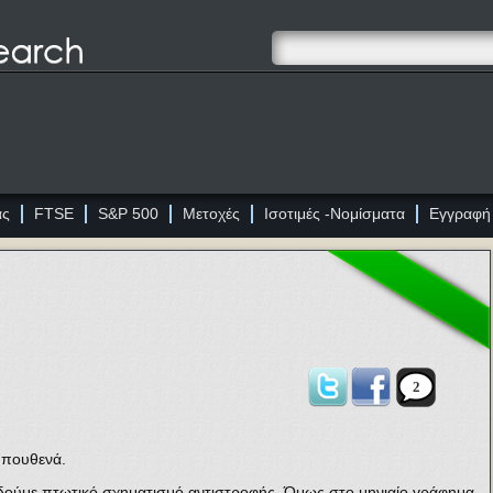
ας
FTSE
S&P 500
Μετοχές
Ισοτιμές -Νομίσματα
Εγγραφή
2
 πουθενά.
δούμε πτωτικό σχηματισμό αντιστροφής. Όμως στο μηνιαίο γράφημα