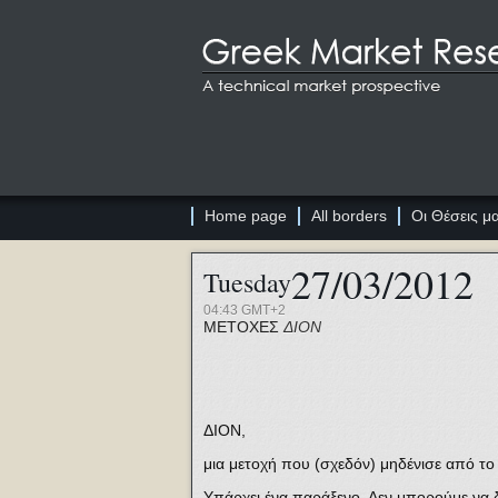
Home page
All borders
Οι Θέσεις μ
27/03/2012
Tuesday
04:43 GMT+2
ΜΕΤΟΧΕΣ
ΔΙΟΝ
ΔΙΟΝ,
μια μετοχή που (σχεδόν) μηδένισε από το
Υπάρχει ένα παράξενο. Δεν μπορούμε να 