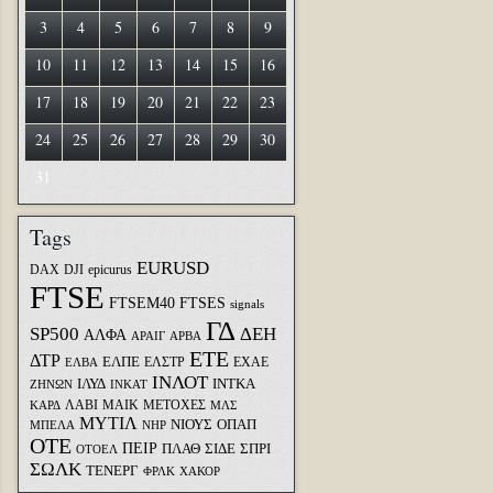
3
4
5
6
7
8
9
10
11
12
13
14
15
16
17
18
19
20
21
22
23
24
25
26
27
28
29
30
31
Tags
EURUSD
DAX
DJI
epicurus
FTSE
FTSEM40
FTSES
signals
ΓΔ
SP500
ΔΕΗ
ΑΛΦΑ
ΑΡΑΙΓ
ΑΡΒΑ
ΕΤΕ
ΔΤΡ
ΕΛΠΕ
ΕΛΣΤΡ
ΕΧΑΕ
ΕΛΒΑ
ΙΝΛΟΤ
ΙΛΥΔ
ΙΝΤΚΑ
ΖΗΝΩΝ
ΙΝΚΑΤ
ΛΑΒΙ
ΜΑΙΚ
ΜΕΤΟΧΕΣ
ΚΑΡΔ
ΜΛΣ
ΜΥΤΙΛ
ΝΙΟΥΣ
ΟΠΑΠ
ΜΠΕΛΑ
ΝΗΡ
ΟΤΕ
ΠΕΙΡ
ΣΙΔΕ
ΣΠΡΙ
ΠΛΑΘ
ΟΤΟΕΛ
ΣΩΛΚ
ΤΕΝΕΡΓ
ΦΡΛΚ
ΧΑΚΟΡ