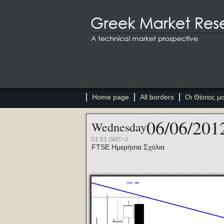
Home page
All borders
Οι Θέσεις μ
06/06/201
Wednesday
01:51 GMT+2
FTSE
Ημερήσια Σχόλια