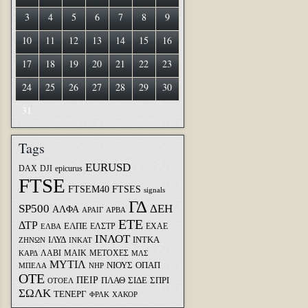
3
4
5
6
7
8
9
10
11
12
13
14
15
16
17
18
19
20
21
22
23
24
25
26
27
28
29
30
31
Tags
EURUSD
DAX
DJI
epicurus
FTSE
FTSEM40
FTSES
signals
ΓΔ
SP500
ΔΕΗ
ΑΛΦΑ
ΑΡΑΙΓ
ΑΡΒΑ
ΕΤΕ
ΔΤΡ
ΕΛΠΕ
ΕΛΣΤΡ
ΕΧΑΕ
ΕΛΒΑ
ΙΝΛΟΤ
ΙΛΥΔ
ΙΝΤΚΑ
ΖΗΝΩΝ
ΙΝΚΑΤ
ΛΑΒΙ
ΜΑΙΚ
ΜΕΤΟΧΕΣ
ΚΑΡΔ
ΜΛΣ
ΜΥΤΙΛ
ΝΙΟΥΣ
ΟΠΑΠ
ΜΠΕΛΑ
ΝΗΡ
ΟΤΕ
ΠΕΙΡ
ΣΙΔΕ
ΣΠΡΙ
ΠΛΑΘ
ΟΤΟΕΛ
ΣΩΛΚ
ΤΕΝΕΡΓ
ΦΡΛΚ
ΧΑΚΟΡ