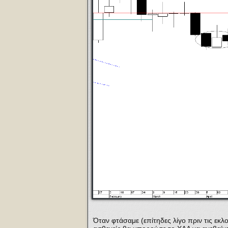
Όταν φτάσαμε (επίτηδες λίγο πριν τις εκ