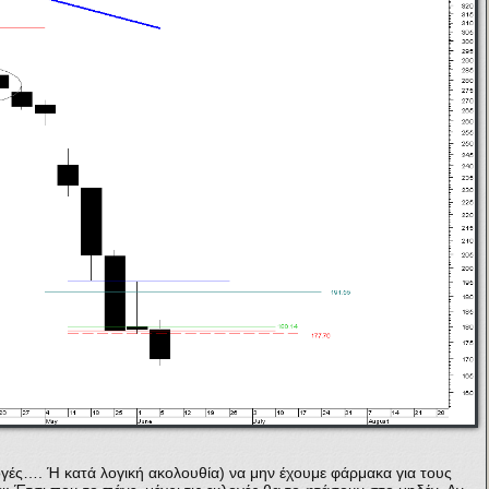
λογές…. Ή κατά λογική ακολουθία) να μην έχουμε φάρμακα για τους