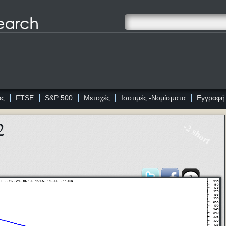
ας
FTSE
S&P 500
Μετοχές
Ισοτιμές -Νομίσματα
Εγγραφή
2
-2 short
3