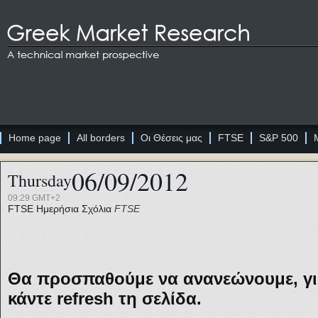
Home page
All borders
Οι Θέσεις μας
FTSE
S&P 500
06/09/2012
Thursday
09:29 GMT+2
FTSE
Ημερήσια Σχόλια
FTSE
Θα προσπαθούμε να ανανεώνουμε, για
κάντε refresh τη σελίδα.